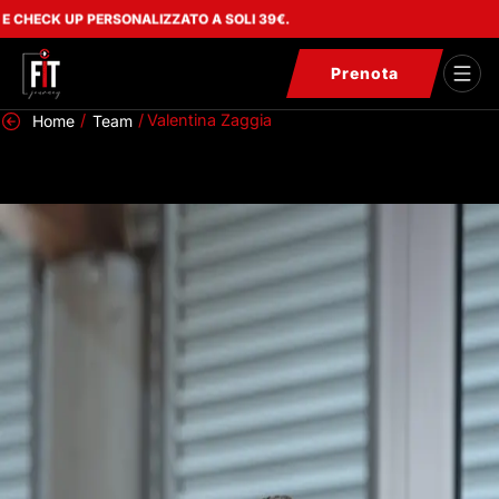
K UP PERSONALIZZATO A SOLI 39€.
Prenota
/
/
Valentina Zaggia
Home
Team