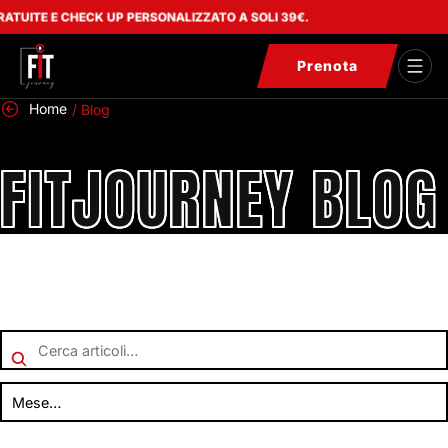
 UP PERSONALIZZATO A SOLI 39€.
Prenota
Home
/
Blog
FITJOURNEY BLOG
Mese…