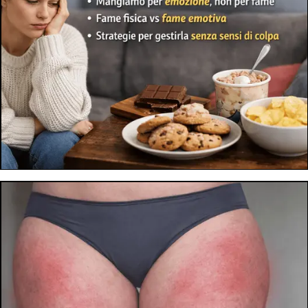
PERCHÉ NON RIESCI A DIMAGRIRE: I 5 ERRORI PIÙ COMUNI
08 apr 2026
Mangio poco ma non dimagrisco: perché succede? Scopri i
5 errori più comuni che bloccano il dimagrimento e come
risolverli in modo efficace.
LEGGI ARTICOLO