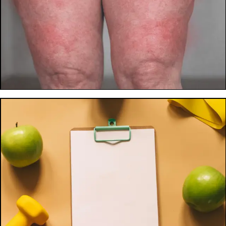
FAME NERVOSA: COS’È E COME GESTIRLA
25 mar 2026
Fame nervosa: scopri cos’è davvero, perché succede e
come imparare a gestirla senza sensi di colpa con strategie
basate su evidenze scientifiche.
LEGGI ARTICOLO
LIPEDEMA: COS’È, SINTOMI E COME GESTIRLO CON
ALIMENTAZIONE E ATTIVITÀ FISICA