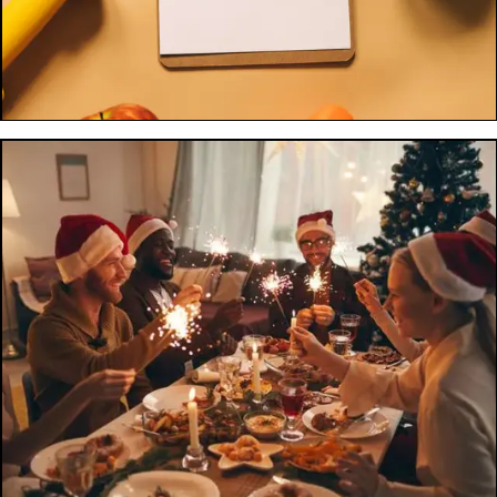
06 mar 2026
Hai gambe dolorose, gonfie o difficili da dimagrire? Potrebbe
essere lipedema. Scopri sintomi e strategie per gestirlo.
LEGGI ARTICOLO
ALLENAMENTO E NUTRIZIONE: PERCHÉ INSIEME FUNZIONANO
DAVVERO
09 gen 2026
Allenamento e nutrizione: perché insieme funzionano