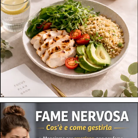
COME CAPIRE SE IL TUO METABOLISMO È DAVVERO LENTO
11 giu 2026
Hai davvero il metabolismo lento o c'è qualcos'altro che sta
ostacolando i tuoi risultati? Scopri quali sono i veri segnali di
un metabolismo rallentato, i falsi miti più diffusi e come
valutare correttamente le cause che possono rendere
difficile il dimagrimento.
LEGGI ARTICOLO