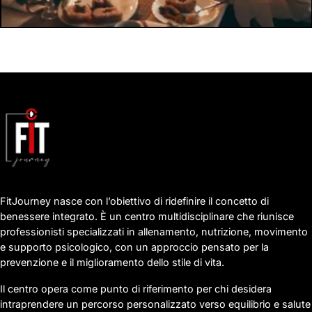
davvero (e separati molto meno)
LEGGI ARTICOLO
LA GESTIONE DELLE FESTIVITÀ
FitJourney nasce con l’obiettivo di ridefinire il concetto di
11 dic 2025
benessere integrato. È un centro multidisciplinare che riunisce
professionisti specializzati in allenamento, nutrizione, movimento
Feste e alimentazione: ecco come vivere Natale senza
e supporto psicologico, con un approccio pensato per la
ingrassare, senza sensi di colpa e senza rinunciare ai tuoi
prevenzione e il miglioramento dello stile di vita.
piatti preferiti. Consigli pratici FitJourney.
Il centro opera come punto di riferimento per chi desidera
LEGGI ARTICOLO
intraprendere un percorso personalizzato verso equilibrio e salute