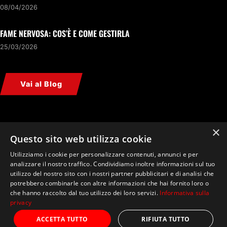
08/04/2026
FAME NERVOSA: COS’È E COME GESTIRLA
25/03/2026
Vai al Blog
×
PROSSIMI EVENTI
Questo sito web utilizza cookie
Utilizziamo i cookie per personalizzare contenuti, annunci e per
Nessun evento in programma.
analizzare il nostro traffico. Condividiamo inoltre informazioni sul tuo
utilizzo del nostro sito con i nostri partner pubblicitari e di analisi che
potrebbero combinarle con altre informazioni che hai fornito loro o
Vedi Calendario
che hanno raccolto dal tuo utilizzo dei loro servizi.
Informativa sulla
privacy
ACCETTA TUTTO
RIFIUTA TUTTO
©
2026
Fitjourney Studio
. Tutti i diritti riservati.