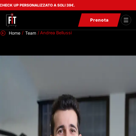
UP PERSONALIZZATO A SOLI 39€.
Prenota
/
/
Andrea Bellussi
Home
Team